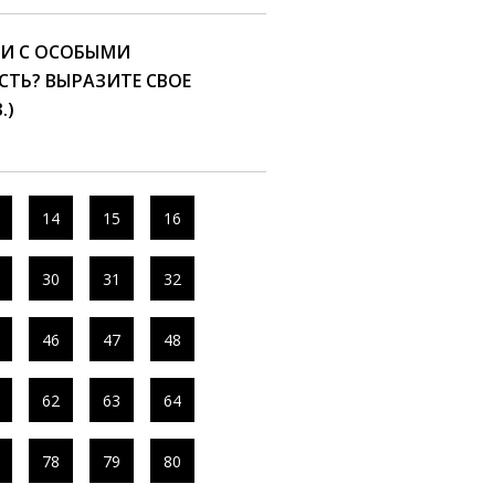
И С ОСОБЫМИ
ТЬ? ВЫРАЗИТЕ СВОЕ
.)
14
15
16
30
31
32
46
47
48
62
63
64
78
79
80