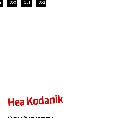
9
350
351
352
Союз общественных