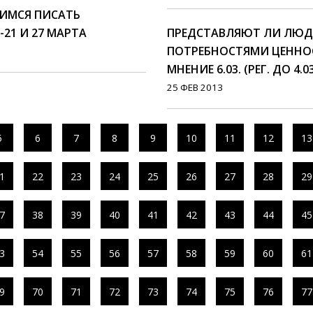
ЧИМСЯ ПИСАТЬ
-21 И 27 МАРТА
ПРЕДСТАВЛЯЮТ ЛИ ЛЮД
ПОТРЕБНОСТЯМИ ЦЕННОС
МНЕНИЕ 6.03. (РЕГ. ДО 4.03
25 ФЕВ 2013
5
6
7
8
9
10
11
12
13
1
22
23
24
25
26
27
28
29
7
38
39
40
41
42
43
44
45
3
54
55
56
57
58
59
60
61
9
70
71
72
73
74
75
76
77