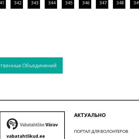
41
342
343
344
345
346
347
348
34
твенных Объединений
АКТУАЛЬНО
ПОРТАЛ ДЛЯ ВОЛОНТЕРОВ
vabatahtlikud.ee