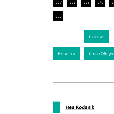
337
338
339
340
3
353
Статьи
Новости
Союз Общес
Hea Kodanik