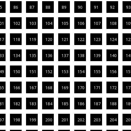
5
86
87
88
89
90
91
92
93
01
102
103
104
105
106
107
108
10
17
118
119
120
121
122
123
124
12
33
134
135
136
137
138
139
140
14
49
150
151
152
153
154
155
156
15
65
166
167
168
169
170
171
172
17
81
182
183
184
185
186
187
188
18
97
198
199
200
201
202
203
204
20