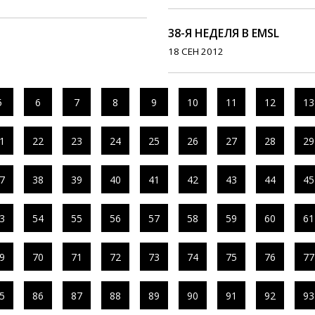
38-Я НЕДЕЛЯ В EMSL
18 СЕН 2012
5
6
7
8
9
10
11
12
13
1
22
23
24
25
26
27
28
29
7
38
39
40
41
42
43
44
45
3
54
55
56
57
58
59
60
61
9
70
71
72
73
74
75
76
77
5
86
87
88
89
90
91
92
93