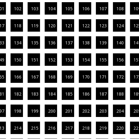
01
102
103
104
105
106
107
108
10
17
118
119
120
121
122
123
124
12
33
134
135
136
137
138
139
140
14
49
150
151
152
153
154
155
156
15
65
166
167
168
169
170
171
172
17
81
182
183
184
185
186
187
188
18
97
198
199
200
201
202
203
204
20
13
214
215
216
217
218
219
220
22