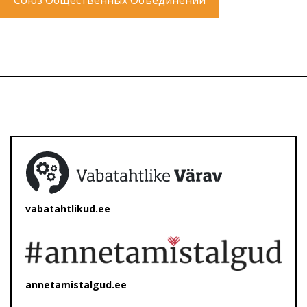
Союз Общественных Объединений
vabatahtlikud.ee
annetamistalgud.ee