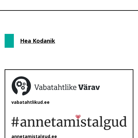
Hea Kodanik
vabatahtlikud.ee
annetamistalgud.ee