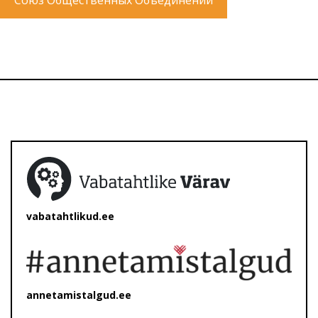
Союз Общественных Объединений
vabatahtlikud.ee
annetamistalgud.ee