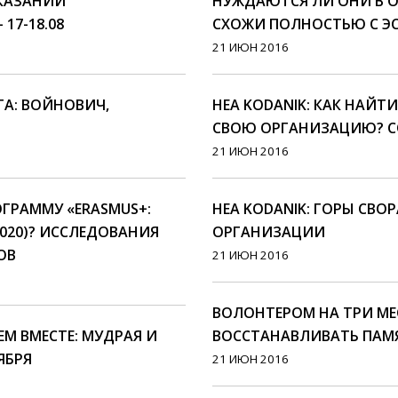
ОКАЗАНИИ
НУЖДАЮТСЯ ЛИ ОНИ В 
7-18.08
СХОЖИ ПОЛНОСТЬЮ С Э
21 ИЮН 2016
ТА: ВОЙНОВИЧ,
HEA KODANIK: КАК НАЙТ
СВОЮ ОРГАНИЗАЦИЮ? С
21 ИЮН 2016
ГРАММУ «ERASMUS+:
HEA KODANIK: ГОРЫ СВО
020)? ИССЛЕДОВАНИЯ
ОРГАНИЗАЦИИ
ОВ
21 ИЮН 2016
ВОЛОНТЕРОМ НА ТРИ М
М ВМЕСТЕ: МУДРАЯ И
ВОССТАНАВЛИВАТЬ ПАМ
ЯБРЯ
21 ИЮН 2016