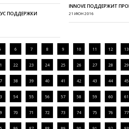
INNOVE ПОДДЕРЖИТ ПРО
КУС ПОДДЕРЖКИ
21 ИЮН 2016
5
6
7
8
9
10
11
12
13
1
22
23
24
25
26
27
28
29
7
38
39
40
41
42
43
44
45
3
54
55
56
57
58
59
60
61
9
70
71
72
73
74
75
76
77
5
86
87
88
89
90
91
92
93