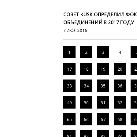
СОВЕТ KÜSK ОПРЕДЕЛИЛ ФО
ОБЪЕДИНЕНИЙ В 2017 ГОДУ
7 ИЮЛ 2016
1
2
3
4
17
18
19
20
2
33
34
35
36
3
49
50
51
52
5
65
66
67
68
6
81
82
83
84
8