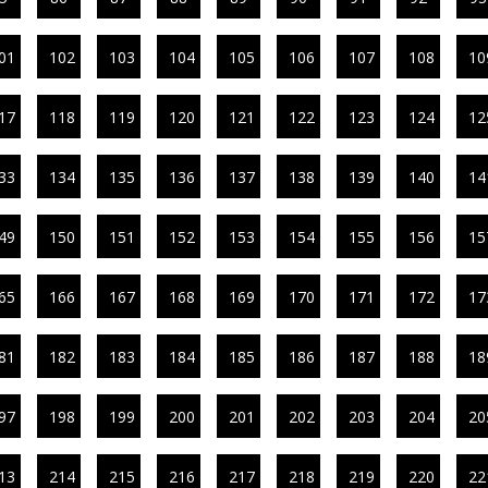
01
102
103
104
105
106
107
108
10
17
118
119
120
121
122
123
124
12
33
134
135
136
137
138
139
140
14
49
150
151
152
153
154
155
156
15
65
166
167
168
169
170
171
172
17
81
182
183
184
185
186
187
188
18
97
198
199
200
201
202
203
204
20
13
214
215
216
217
218
219
220
22