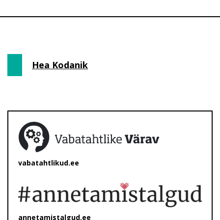
Hea Kodanik
vabatahtlikud.ee
annetamistalgud.ee