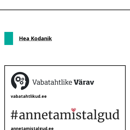
Hea Kodanik
vabatahtlikud.ee
annetamistalgud.ee