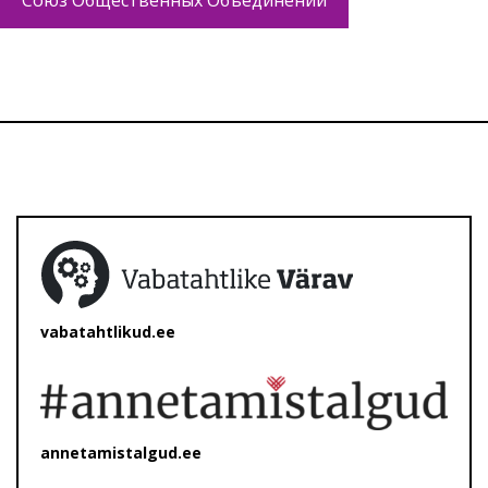
Союз Общественных Объединений
vabatahtlikud.ee
annetamistalgud.ee