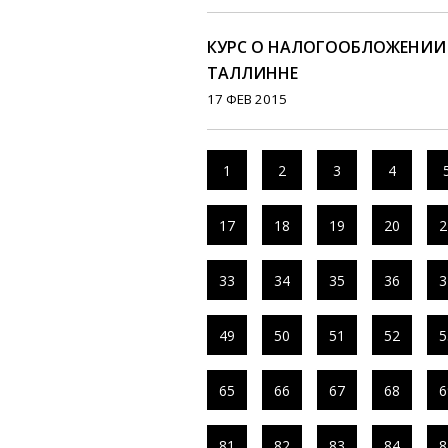
КУРС О НАЛОГООБЛОЖЕНИИ НК
ТАЛЛИННЕ
17 ФЕВ 2015
1
2
3
4
17
18
19
20
2
33
34
35
36
3
49
50
51
52
5
65
66
67
68
6
81
82
83
84
8