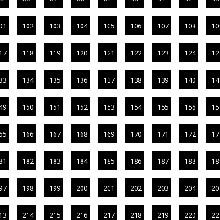
01
102
103
104
105
106
107
108
10
17
118
119
120
121
122
123
124
12
33
134
135
136
137
138
139
140
14
49
150
151
152
153
154
155
156
15
65
166
167
168
169
170
171
172
17
81
182
183
184
185
186
187
188
18
97
198
199
200
201
202
203
204
20
13
214
215
216
217
218
219
220
22