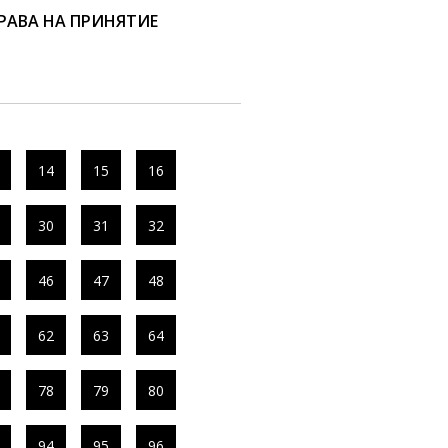
РАВА НА ПРИНЯТИЕ
14
15
16
30
31
32
46
47
48
62
63
64
78
79
80
94
95
96