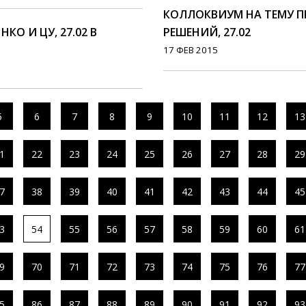
КОЛЛОКВИУМ НА ТЕМУ П
О И ЦУ, 27.02 В
РЕШЕНИЙ, 27.02
17 ФЕВ 2015
5
6
7
8
9
10
11
12
13
1
22
23
24
25
26
27
28
29
7
38
39
40
41
42
43
44
45
3
54
55
56
57
58
59
60
61
9
70
71
72
73
74
75
76
77
5
86
87
88
89
90
91
92
93