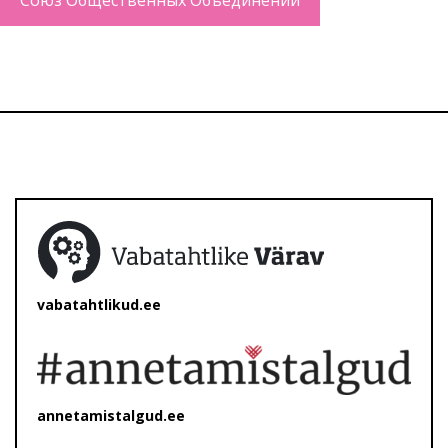
Союз Общественных Объединений
vabatahtlikud.ee
annetamistalgud.ee