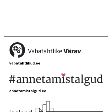
vabatahtlikud.ee
annetamistalgud.ee