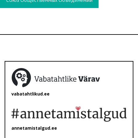
Союз Общественных Объединений
vabatahtlikud.ee
annetamistalgud.ee