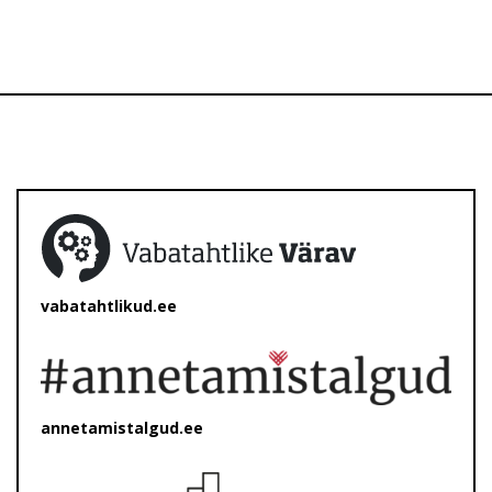
vabatahtlikud.ee
annetamistalgud.ee