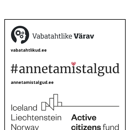
vabatahtlikud.ee
annetamistalgud.ee