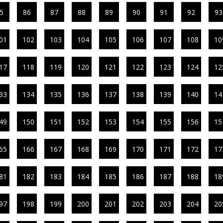
5
86
87
88
89
90
91
92
93
01
102
103
104
105
106
107
108
10
17
118
119
120
121
122
123
124
12
33
134
135
136
137
138
139
140
14
49
150
151
152
153
154
155
156
15
65
166
167
168
169
170
171
172
17
81
182
183
184
185
186
187
188
18
97
198
199
200
201
202
203
204
20