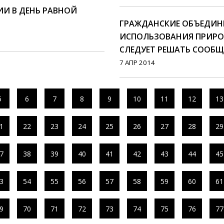
ИИ В ДЕНЬ РАВНОЙ
ГРАЖДАНСКИЕ ОБЪЕДИН
ИСПОЛЬЗОВАНИЯ ПРИР
СЛЕДУЕТ РЕШАТЬ СООБ
7 АПР 2014
5
6
7
8
9
10
11
12
13
1
22
23
24
25
26
27
28
29
7
38
39
40
41
42
43
44
45
3
54
55
56
57
58
59
60
61
9
70
71
72
73
74
75
76
77