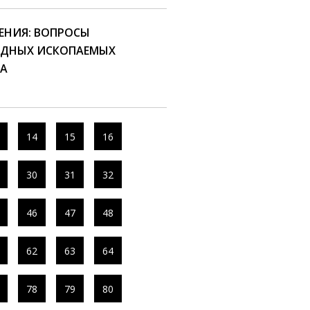
ЕНИЯ: ВОПРОСЫ
ОДНЫХ ИСКОПАЕМЫХ
ЩА
14
15
16
30
31
32
46
47
48
62
63
64
78
79
80