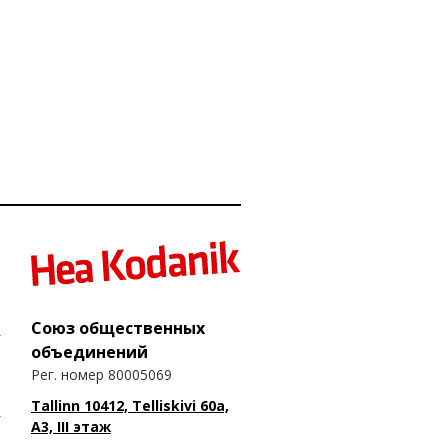
Союз общественных
объединений
Рег. номер 80005069
Tallinn 10412, Telliskivi 60a,
A3, III этаж