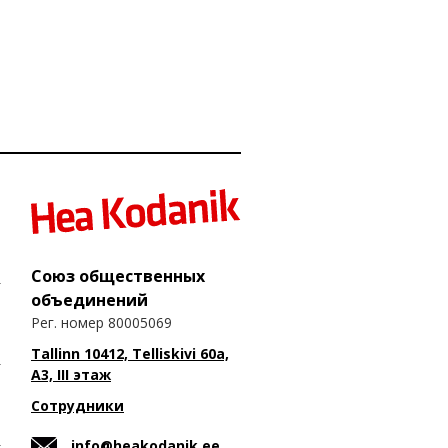
Союз общественных
объединений
Рег. номер 80005069
Tallinn 10412, Telliskivi 60a,
A3, III этаж
Сотрудники
info@heakodanik.ee