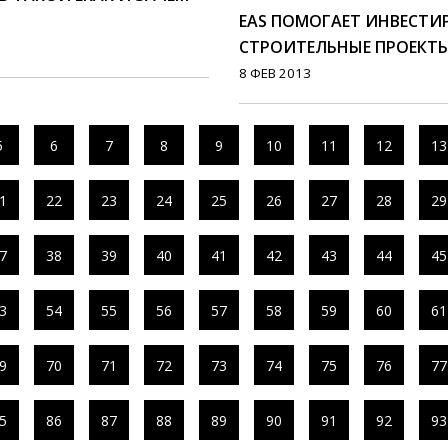
EAS ПОМОГАЕТ ИНВЕСТИ
СТРОИТЕЛЬНЫЕ ПРОЕКТЫ 
8 ФЕВ 2013
5
6
7
8
9
10
11
12
13
1
22
23
24
25
26
27
28
29
7
38
39
40
41
42
43
44
45
3
54
55
56
57
58
59
60
61
9
70
71
72
73
74
75
76
77
5
86
87
88
89
90
91
92
93