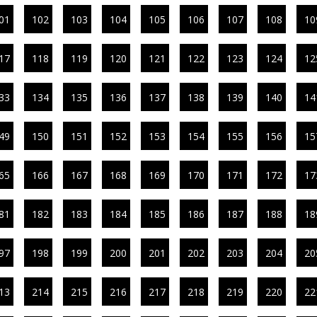
01
102
103
104
105
106
107
108
10
17
118
119
120
121
122
123
124
12
33
134
135
136
137
138
139
140
14
49
150
151
152
153
154
155
156
15
65
166
167
168
169
170
171
172
17
81
182
183
184
185
186
187
188
18
97
198
199
200
201
202
203
204
20
13
214
215
216
217
218
219
220
22