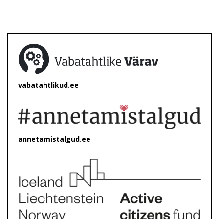
vabatahtlikud.ee
annetamistalgud.ee