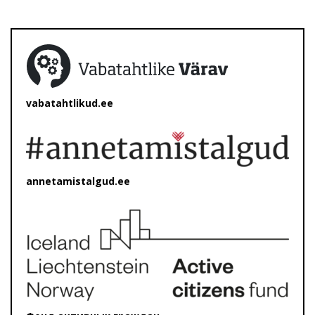
vabatahtlikud.ee
annetamistalgud.ee