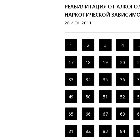
РЕАБИЛИТАЦИЯ ОТ АЛКОГО
НАРКОТИЧЕСКОЙ ЗАВИСИМ
28 ИЮН 2011
1
2
3
4
17
18
19
20
2
33
34
35
36
3
49
50
51
52
5
65
66
67
68
6
81
82
83
84
8