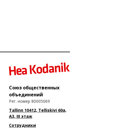
Союз общественных
объединений
Рег. номер 80005069
Tallinn 10412, Telliskivi 60a,
A3, III этаж
Сотрудники