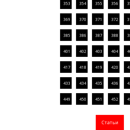
353
354
355
356
3
369
370
371
372
3
385
386
387
388
3
401
402
403
404
4
417
418
419
420
4
433
434
435
436
4
449
450
451
452
4
Статьи