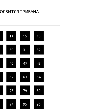
ПОЯВИТСЯ ТРИБУНА
14
15
16
30
31
32
46
47
48
62
63
64
78
79
80
94
95
96