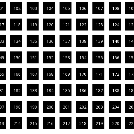
01
102
103
104
105
106
107
108
10
17
118
119
120
121
122
123
124
12
33
134
135
136
137
138
139
140
14
49
150
151
152
153
154
155
156
15
65
166
167
168
169
170
171
172
17
81
182
183
184
185
186
187
188
18
97
198
199
200
201
202
203
204
20
13
214
215
216
217
218
219
220
22