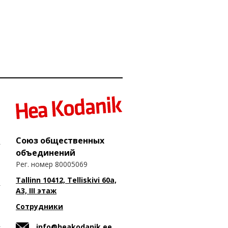
Союз общественных
объединений
Рег. номер 80005069
Tallinn 10412, Telliskivi 60a,
A3, III этаж
Сотрудники
info@heakodanik.ee