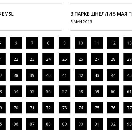
В EMSL
В ПАРКЕ ШНЕЛЛИ 5 МАЯ 
5 МАЙ 2013
5
6
7
8
9
10
11
12
13
1
22
23
24
25
26
27
28
29
7
38
39
40
41
42
43
44
45
3
54
55
56
57
58
59
60
61
9
70
71
72
73
74
75
76
77
5
86
87
88
89
90
91
92
93