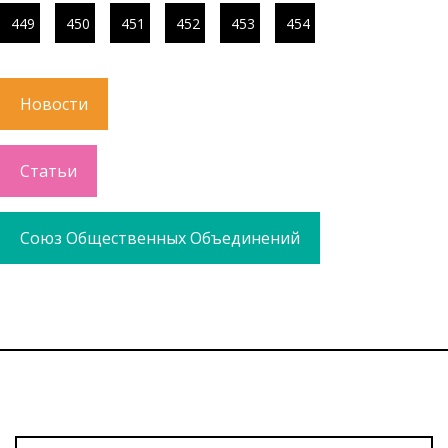
449
450
451
452
453
454
Новости
Статьи
Союз Общественных Объединений