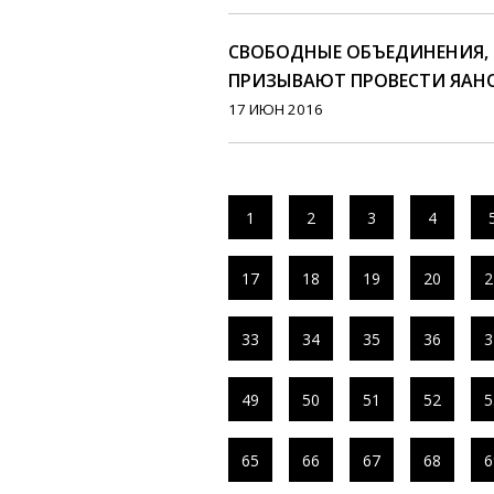
СВОБОДНЫЕ ОБЪЕДИНЕНИЯ, 
ПРИЗЫВАЮТ ПРОВЕСТИ ЯАНО
17 ИЮН 2016
1
2
3
4
17
18
19
20
2
33
34
35
36
3
49
50
51
52
5
65
66
67
68
6