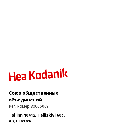
Союз общественных
объединений
Рег. номер 80005069
Tallinn 10412, Telliskivi 60a,
A3, III этаж