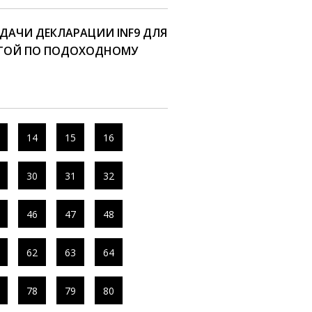
ДАЧИ ДЕКЛАРАЦИИ INF9 ДЛЯ
ТОЙ ПО ПОДОХОДНОМУ
14
15
16
30
31
32
46
47
48
62
63
64
78
79
80