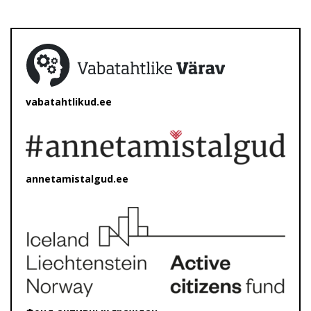
vabatahtlikud.ee
annetamistalgud.ee