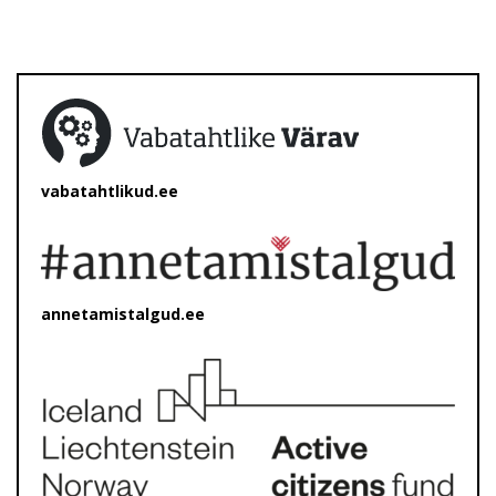
vabatahtlikud.ee
annetamistalgud.ee