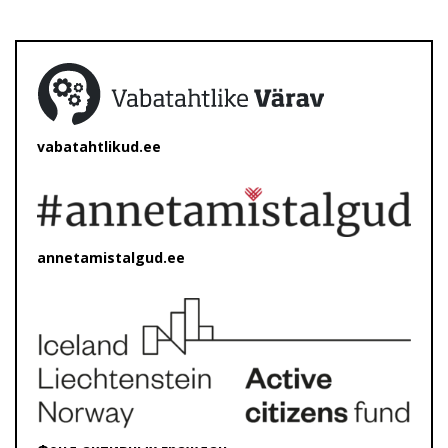
vabatahtlikud.ee
annetamistalgud.ee