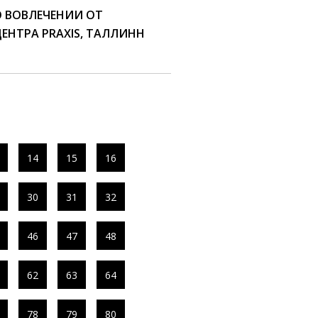
О ВОВЛЕЧЕНИИ ОТ
ЕНТРА PRAXIS, ТАЛЛИНН
14
15
16
30
31
32
46
47
48
62
63
64
78
79
80