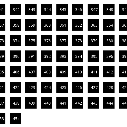
41
342
343
344
345
346
347
348
34
57
358
359
360
361
362
363
364
36
73
374
375
376
377
378
379
380
38
89
390
391
392
393
394
395
396
39
05
406
407
408
409
410
411
412
41
21
422
423
424
425
426
427
428
42
37
438
439
440
441
442
443
444
44
53
454