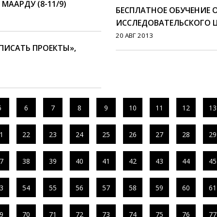
МААРДУ (8-11/9)
БЕСПЛАТНОЕ ОБУЧЕНИЕ 
ИССЛЕДОВАТЕЛЬСКОГО Ц
20 АВГ 2013
ПИСАТЬ ПРОЕКТЫ»,
5
6
7
8
9
10
11
12
13
1
22
23
24
25
26
27
28
29
7
38
39
40
41
42
43
44
45
3
54
55
56
57
58
59
60
61
9
70
71
72
73
74
75
76
77