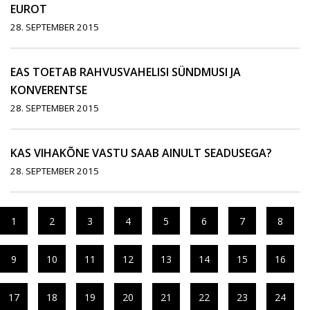
EUROT
28. SEPTEMBER 2015
EAS TOETAB RAHVUSVAHELISI SÜNDMUSI JA
KONVERENTSE
28. SEPTEMBER 2015
KAS VIHAKÕNE VASTU SAAB AINULT SEADUSEGA?
28. SEPTEMBER 2015
1
2
3
4
5
6
7
8
9
10
11
12
13
14
15
16
17
18
19
20
21
22
23
24