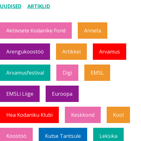
UUDISED
ARTIKLID
Aktiivsete Kodanike Fond
Anneta
Arengukoostöö
Artikkel
Arvamus
Arvamusfestival
Digi
EMSL
EMSLi Liige
Euroopa
Hea Kodaniku Klubi
Keskkond
Kool
Koostöö
Kutse Tantsule
Leksika