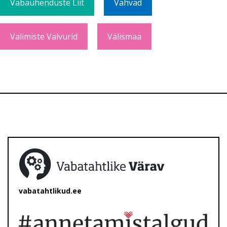
Vabaühenduste Liit
Vahvad
Valimiste Valvurid
Välismaa
vabatahtlikud.ee