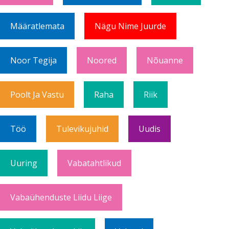
Määratlemata
Nägu Nime Juurde
Noor Tegija
Noored
Nõuanne
Poolt Ja Vastu
Raha
Riik
Töö
Tulevikujuhid
Uudis
Uuring
Vabatahtlikud
Vabaühenduste Liidu Liige