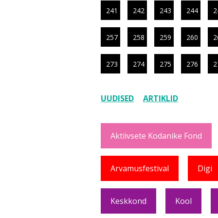
241
242
243
244
2
257
258
259
260
2
273
274
275
276
2
UUDISED
ARTIKLID
Aktiivsete Kodanike Fond
Arvamusfestival
Digi
Keskkond
Kool