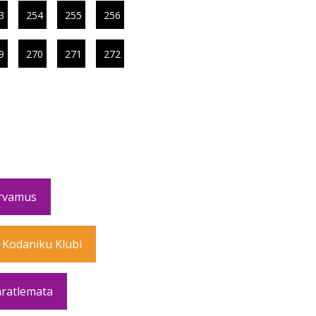
3
254
255
256
9
270
271
272
rvamus
 Kodaniku Klubi
ratlemata