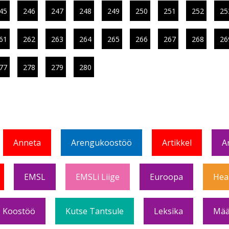
45
246
247
248
249
250
251
252
25
61
262
263
264
265
266
267
268
26
77
278
279
280
Anneta
Arengukoostöö
Artikkel
A
EMSL
EMSLi Liige
Euroopa
Hea
Koostöö
Kutse Tantsule
Leksika
Mää