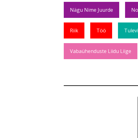
Nägu Nime Juurde
No
Riik
Töö
Tulev
Vabaühenduste Liidu Liige