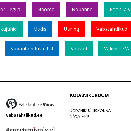
or Tegija
Noored
Nõuanne
Poolt Ja 
ikujuhid
Uudis
Uuring
Vabatahtlikud
Vabaühenduste Liit
Vahvad
Valimiste Va
KODANIKURUUM
KODANIKUÜHISKONNA
vabatahtlikud.ee
NÄDALAKIRI