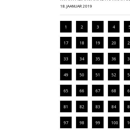
18. JAANUAR 2019
1
2
3
4
17
18
19
20
2
33
34
35
36
3
49
50
51
52
5
65
66
67
68
6
81
82
83
84
8
97
98
99
100
1