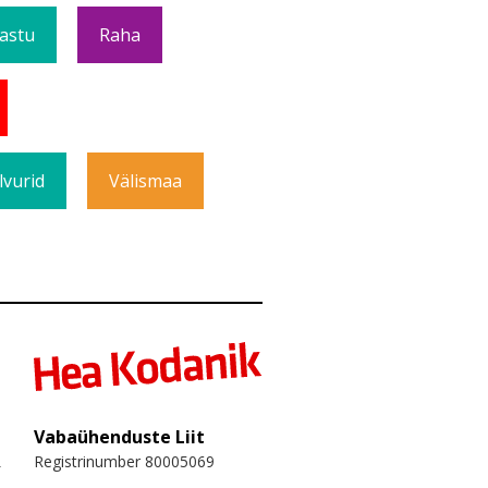
Vastu
Raha
lvurid
Välismaa
Vabaühenduste Liit
Registrinumber 80005069