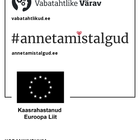
vabatahtlikud.ee
annetamistalgud.ee