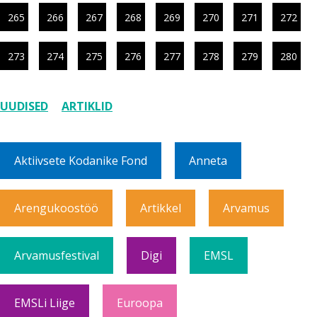
265
266
267
268
269
270
271
272
273
274
275
276
277
278
279
280
UUDISED
ARTIKLID
Aktiivsete Kodanike Fond
Anneta
Arengukoostöö
Artikkel
Arvamus
Arvamusfestival
Digi
EMSL
EMSLi Liige
Euroopa