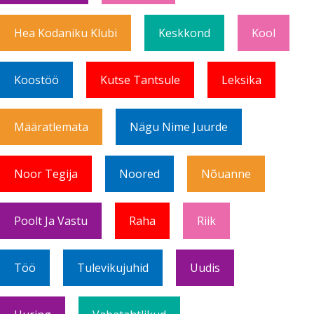
Hea Kodaniku Klubi
Keskkond
Kool
Koostöö
Kutse Tantsule
Leksika
Määratlemata
Nägu Nime Juurde
Noor Tegija
Noored
Nõuanne
Poolt Ja Vastu
Raha
Riik
Töö
Tulevikujuhid
Uudis