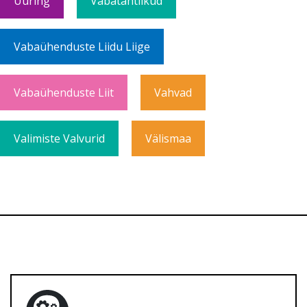
Uuring
Vabatahtlikud
Vabaühenduste Liidu Liige
Vabaühenduste Liit
Vahvad
Valimiste Valvurid
Välismaa