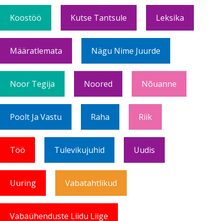
Koostöö
Kutse Tantsule
Leksika
Määratlemata
Nägu Nime Juurde
Noor Tegija
Noored
Nõuanne
Poolt Ja Vastu
Raha
Riik
Töö
Tulevikujuhid
Uudis
Uuring
Vabatahtlikud
Vabaühenduste Liidu Liige