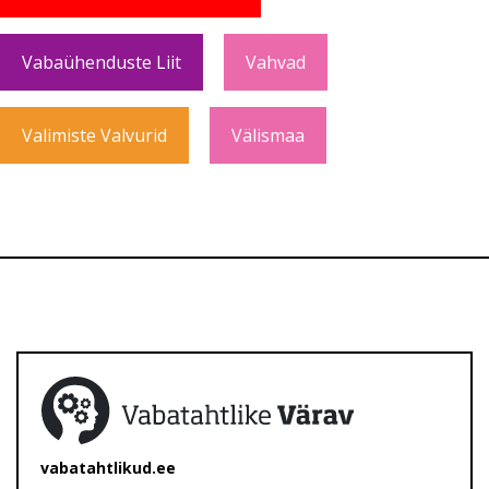
Vabaühenduste Liit
Vahvad
Valimiste Valvurid
Välismaa
vabatahtlikud.ee