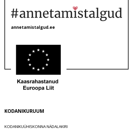
annetamistalgud.ee
KODANIKURUUM
KODANIKUÜHISKONNA NÄDALAKIRI