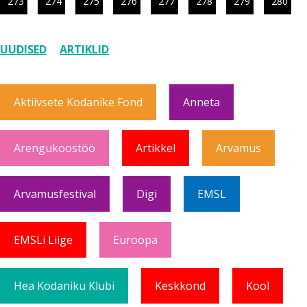
273
274
275
276
277
278
279
280
UUDISED
ARTIKLID
Aktiivsete Kodanike Fond
Anneta
Arengukoostöö
Artikkel
Arvamus
Arvamusfestival
Digi
EMSL
EMSLi Liige
Euroopa
Hea Kodaniku Klubi
Keskkond
Kool