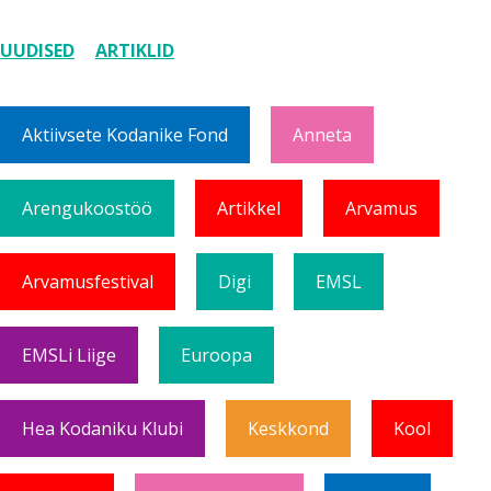
UUDISED
ARTIKLID
Aktiivsete Kodanike Fond
Anneta
Arengukoostöö
Artikkel
Arvamus
Arvamusfestival
Digi
EMSL
EMSLi Liige
Euroopa
Hea Kodaniku Klubi
Keskkond
Kool