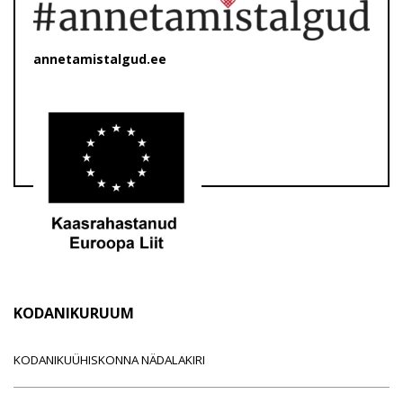
annetamistalgud.ee
KODANIKURUUM
KODANIKUÜHISKONNA NÄDALAKIRI