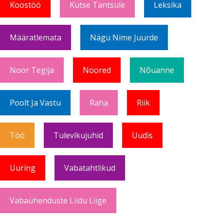
Koostöö
Kutse Tantsule
Leksika
Määratlemata
Nägu Nime Juurde
Noor Tegija
Noored
Nõuanne
Poolt Ja Vastu
Raha
Riik
Töö
Tulevikujuhid
Uudis
Uuring
Vabatahtlikud
Vabaühenduste Liidu Liige