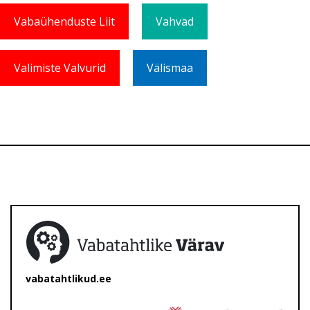
Vabaühenduste Liit
Vahvad
Valimiste Valvurid
Välismaa
vabatahtlikud.ee