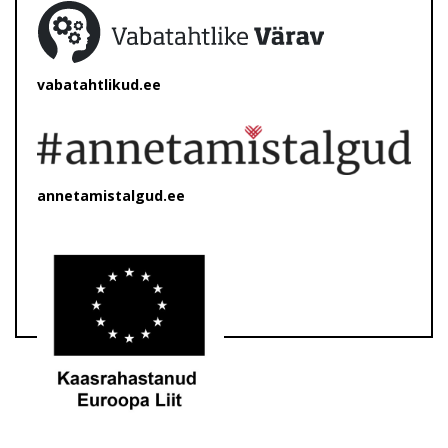
vabatahtlikud.ee
annetamistalgud.ee