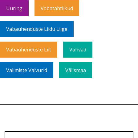
Uuring
Vabatahtlikud
Vabaühenduste Liidu Liige
Vabaühenduste Liit
Vahvad
Valimiste Valvurid
Välismaa