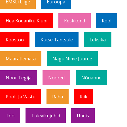
EMSLi Liige
Euroopa
Hea Kodaniku Klubi
Keskkond
Kool
Koostöö
Kutse Tantsule
Leksika
Määratlemata
Nägu Nime Juurde
Noor Tegija
Noored
Nõuanne
Poolt Ja Vastu
Raha
Riik
Töö
Tulevikujuhid
Uudis