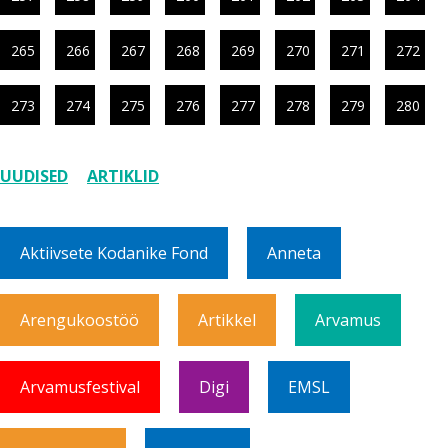
265
266
267
268
269
270
271
272
273
274
275
276
277
278
279
280
UUDISED
ARTIKLID
Aktiivsete Kodanike Fond
Anneta
Arengukoostöö
Artikkel
Arvamus
Arvamusfestival
Digi
EMSL