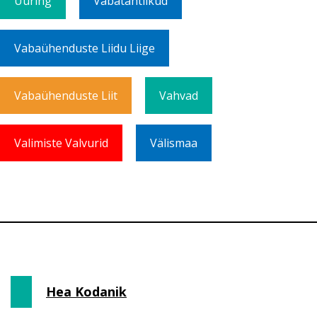
Uuring
Vabatahtlikud
Vabaühenduste Liidu Liige
Vabaühenduste Liit
Vahvad
Valimiste Valvurid
Välismaa
Hea Kodanik