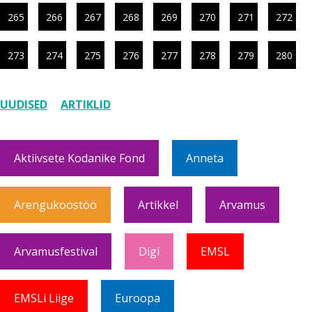
265
266
267
268
269
270
271
272
273
274
275
276
277
278
279
280
UUDISED
ARTIKLID
Aktiivsete Kodanike Fond
Anneta
Arengukoostöö
Artikkel
Arvamus
Arvamusfestival
Digi
EMSL
EMSLi Liige
Euroopa