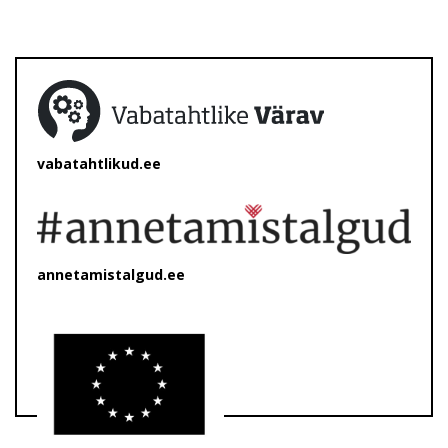
vabatahtlikud.ee
annetamistalgud.ee