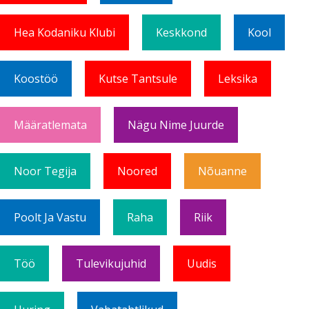
Hea Kodaniku Klubi
Keskkond
Kool
Koostöö
Kutse Tantsule
Leksika
Määratlemata
Nägu Nime Juurde
Noor Tegija
Noored
Nõuanne
Poolt Ja Vastu
Raha
Riik
Töö
Tulevikujuhid
Uudis