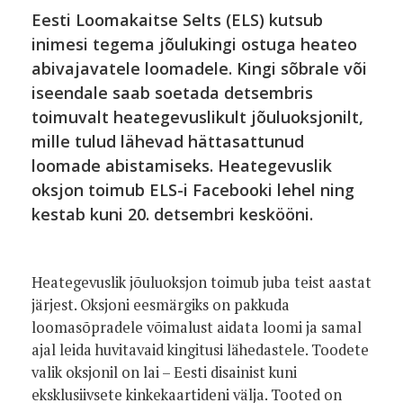
Eesti Loomakaitse Selts (ELS) kutsub
inimesi tegema jõulukingi ostuga heateo
abivajavatele loomadele. Kingi sõbrale või
iseendale saab soetada detsembris
toimuvalt heategevuslikult jõuluoksjonilt,
mille tulud lähevad hättasattunud
loomade abistamiseks. Heategevuslik
oksjon toimub ELS-i Facebooki lehel ning
kestab kuni 20. detsembri keskööni.
Heategevuslik jõuluoksjon toimub juba teist aastat
järjest. Oksjoni eesmärgiks on pakkuda
loomasõpradele võimalust aidata loomi ja samal
ajal leida huvitavaid kingitusi lähedastele. Toodete
valik oksjonil on lai – Eesti disainist kuni
eksklusiivsete kinkekaartideni välja. Tooted on