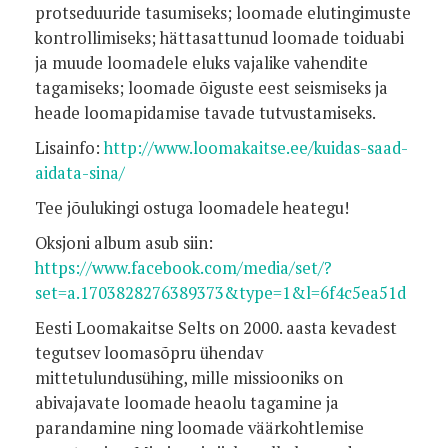
protseduuride tasumiseks; loomade elutingimuste
kontrollimiseks; hättasattunud loomade toiduabi
ja muude loomadele eluks vajalike vahendite
tagamiseks; loomade õiguste eest seismiseks ja
heade loomapidamise tavade tutvustamiseks.
Lisainfo:
http://www.loomakaitse.ee/kuidas-saad-
aidata-sina/
Tee jõulukingi ostuga loomadele heategu!
Oksjoni album asub siin:
https://www.facebook.com/media/set/?
set=a.1703828276389373&type=1&l=6f4c5ea51d
Eesti Loomakaitse Selts on 2000. aasta kevadest
tegutsev loomasõpru ühendav
mittetulundusühing, mille missiooniks on
abivajavate loomade heaolu tagamine ja
parandamine ning loomade väärkohtlemise