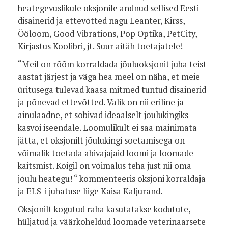
heategevuslikule oksjonile andnud sellised Eesti
disainerid ja ettevõtted nagu Leanter, Kirss,
Ööloom, Good Vibrations, Pop Optika, PetCity,
Kirjastus Koolibri, jt. Suur aitäh toetajatele!
“Meil on rõõm korraldada jõuluoksjonit juba teist
aastat järjest ja väga hea meel on näha, et meie
üritusega tulevad kaasa mitmed tuntud disainerid
ja põnevad ettevõtted. Valik on nii eriline ja
ainulaadne, et sobivad ideaalselt jõulukingiks
kasvõi iseendale. Loomulikult ei saa mainimata
jätta, et oksjonilt jõulukingi soetamisega on
võimalik toetada abivajajaid loomi ja loomade
kaitsmist. Kõigil on võimalus teha just nii oma
jõulu heategu! “ kommenteeris oksjoni korraldaja
ja ELS-i juhatuse liige Kaisa Kaljurand.
Oksjonilt kogutud raha kasutatakse kodutute,
hüljatud ja väärkoheldud loomade veterinaarsete