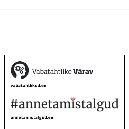
vabatahtlikud.ee
annetamistalgud.ee