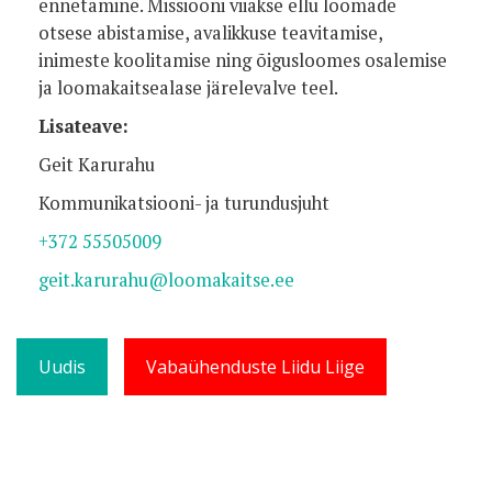
ennetamine. Missiooni viiakse ellu loomade
otsese abistamise, avalikkuse teavitamise,
inimeste koolitamise ning õigusloomes osalemise
ja loomakaitsealase järelevalve teel.
Lisateave:
Geit Karurahu
Kommunikatsiooni- ja turundusjuht
+372 55505009
geit.karurahu@loomakaitse.ee
Uudis
Vabaühenduste Liidu Liige