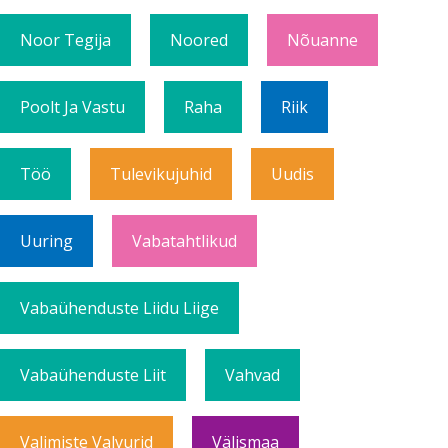
Noor Tegija
Noored
Nõuanne
Poolt Ja Vastu
Raha
Riik
Töö
Tulevikujuhid
Uudis
Uuring
Vabatahtlikud
Vabaühenduste Liidu Liige
Vabaühenduste Liit
Vahvad
Valimiste Valvurid
Välismaa