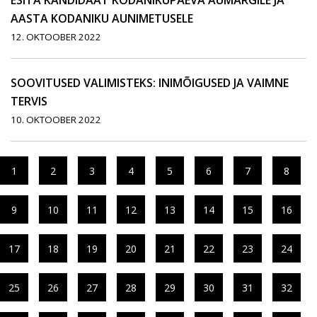
ESITA KANDIDAAT KODANIKUPÄEVA AUMÄRGILE JA
AASTA KODANIKU AUNIMETUSELE
12. OKTOOBER 2022
SOOVITUSED VALIMISTEKS: INIMÕIGUSED JA VAIMNE
TERVIS
10. OKTOOBER 2022
1
2
3
4
5
6
7
8
9
10
11
12
13
14
15
16
17
18
19
20
21
22
23
24
25
26
27
28
29
30
31
32