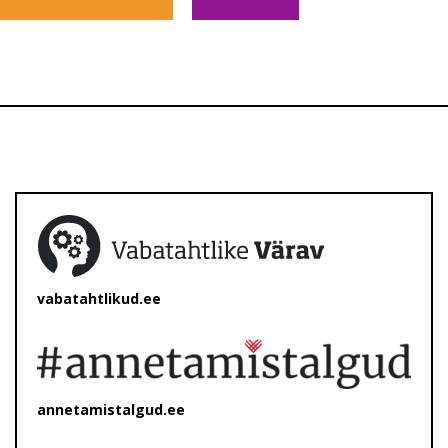
vabatahtlikud.ee
annetamistalgud.ee