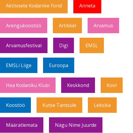
Aktiivsete Kodanike Fond
Anneta
Arengukoostöö
Artikkel
Arvamus
Arvamusfestival
Digi
EMSL
EMSLi Liige
Euroopa
Hea Kodaniku Klubi
Keskkond
Kool
Koostöö
Kutse Tantsule
Leksika
Määratlemata
Nägu Nime Juurde