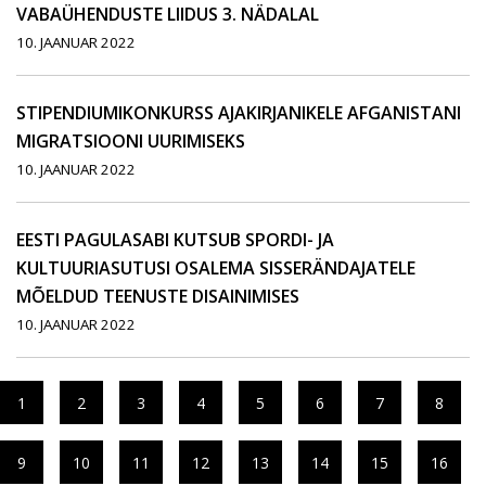
VABAÜHENDUSTE LIIDUS 3. NÄDALAL
10. JAANUAR 2022
STIPENDIUMIKONKURSS AJAKIRJANIKELE AFGANISTANI
MIGRATSIOONI UURIMISEKS
10. JAANUAR 2022
EESTI PAGULASABI KUTSUB SPORDI- JA
KULTUURIASUTUSI OSALEMA SISSERÄNDAJATELE
MÕELDUD TEENUSTE DISAINIMISES
10. JAANUAR 2022
1
2
3
4
5
6
7
8
9
10
11
12
13
14
15
16