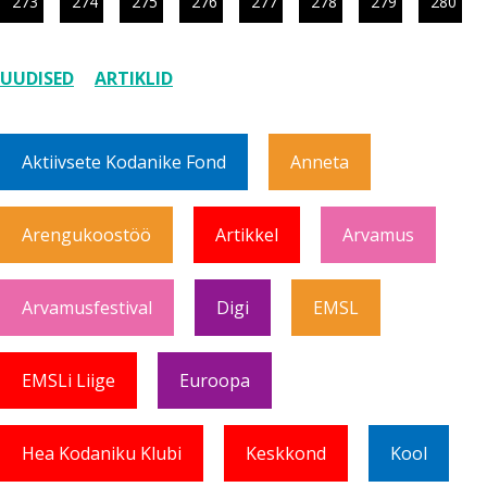
273
274
275
276
277
278
279
280
UUDISED
ARTIKLID
Aktiivsete Kodanike Fond
Anneta
Arengukoostöö
Artikkel
Arvamus
Arvamusfestival
Digi
EMSL
EMSLi Liige
Euroopa
Hea Kodaniku Klubi
Keskkond
Kool