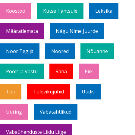
Koostöö
Kutse Tantsule
Leksika
Määratlemata
Nägu Nime Juurde
Noor Tegija
Noored
Nõuanne
Poolt Ja Vastu
Raha
Riik
Töö
Tulevikujuhid
Uudis
Uuring
Vabatahtlikud
Vabaühenduste Liidu Liige