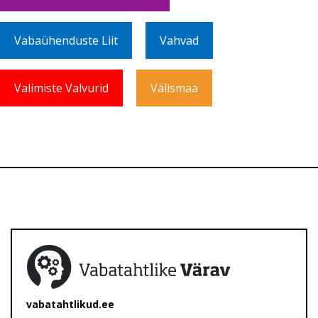
Vabaühenduste Liit
Vahvad
Valimiste Valvurid
Välismaa
vabatahtlikud.ee