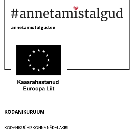
annetamistalgud.ee
KODANIKURUUM
KODANIKUÜHISKONNA NÄDALAKIRI