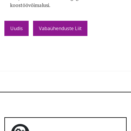
koostöövõimalusi.
Uudis
Vabaühenduste Liit