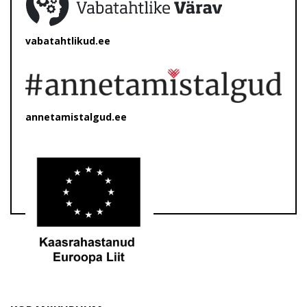
vabatahtlikud.ee
annetamistalgud.ee