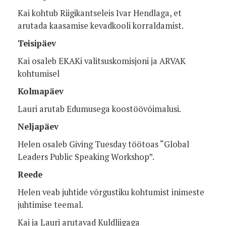
Kai kohtub Riigikantseleis Ivar Hendlaga, et
arutada kaasamise kevadkooli korraldamist.
Teisipäev
Kai osaleb EKAKi valitsuskomisjoni ja ARVAK
kohtumisel
Kolmapäev
Lauri arutab Edumusega koostöövõimalusi.
Neljapäev
Helen osaleb Giving Tuesday töötoas “Global
Leaders Public Speaking Workshop”.
Reede
Helen veab juhtide võrgustiku kohtumist inimeste
juhtimise teemal.
Kai ja Lauri arutavad Kuldliigaga