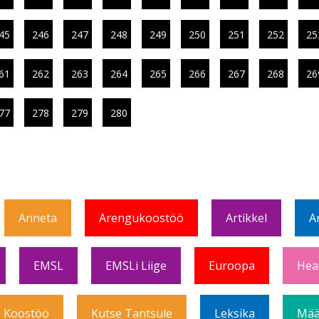
45
246
247
248
249
250
251
252
25
61
262
263
264
265
266
267
268
26
77
278
279
280
Anneta
Arengukoostöö
Artikkel
A
EMSL
EMSLi Liige
Euroopa
Hea
Koostöö
Kutse Tantsule
Leksika
Mää