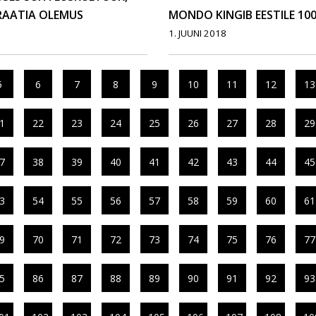
RAATIA OLEMUS
MONDO KINGIB EESTILE 10
1. JUUNI 2018
5
6
7
8
9
10
11
12
13
1
22
23
24
25
26
27
28
29
7
38
39
40
41
42
43
44
45
3
54
55
56
57
58
59
60
61
9
70
71
72
73
74
75
76
77
5
86
87
88
89
90
91
92
93