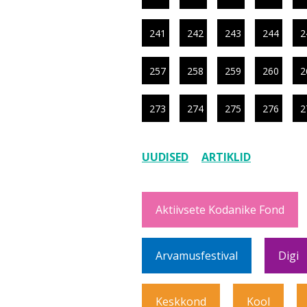
241
242
243
244
2
257
258
259
260
2
273
274
275
276
2
UUDISED
ARTIKLID
Aktiivsete Kodanike Fond
Arvamusfestival
Digi
Keskkond
Kool