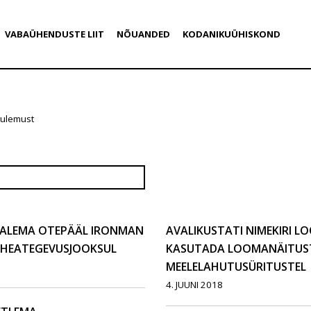
VABAÜHENDUSTE LIIT
NÕUANDED
KODANIKUÜHISKOND
tulemust
SALEMA OTEPÄÄL IRONMAN
AVALIKUSTATI NIMEKIRI L
 HEATEGEVUSJOOKSUL
KASUTADA LOOMANÄITUST
MEELELAHUTUSÜRITUSTEL
4. JUUNI 2018