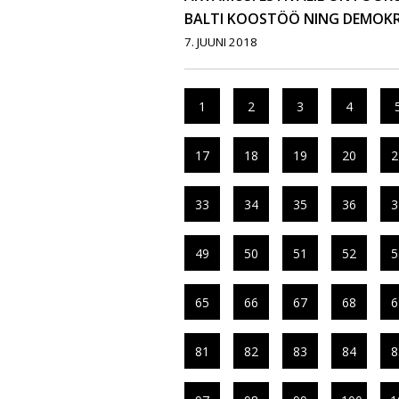
BALTI KOOSTÖÖ NING DEMOK
7. JUUNI 2018
1
2
3
4
17
18
19
20
2
33
34
35
36
3
49
50
51
52
5
65
66
67
68
6
81
82
83
84
8