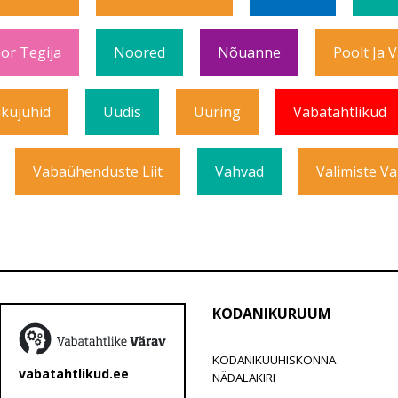
or Tegija
Noored
Nõuanne
Poolt Ja 
ikujuhid
Uudis
Uuring
Vabatahtlikud
Vabaühenduste Liit
Vahvad
Valimiste Va
KODANIKURUUM
KODANIKUÜHISKONNA
vabatahtlikud.ee
NÄDALAKIRI