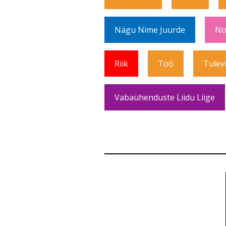
Nägu Nime Juurde
No
Riik
Töö
Tulev
Vabaühenduste Liidu Liige