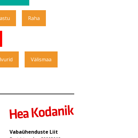
Vastu
Raha
lvurid
Välismaa
Vabaühenduste Liit