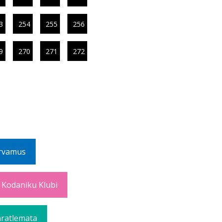
3
254
255
256
9
270
271
272
rvamus
 Kodaniku Klubi
ratlemata