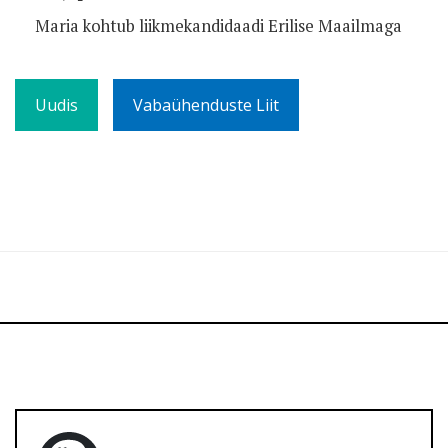
Maria kohtub liikmekandidaadi Erilise Maailmaga
Uudis
Vabaühenduste Liit