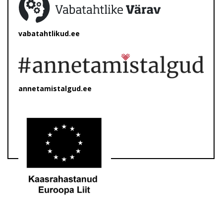
vabatahtlikud.ee
annetamistalgud.ee