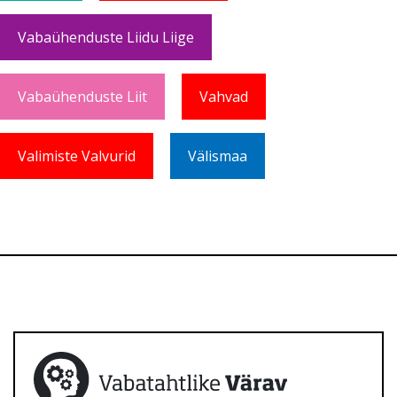
Vabaühenduste Liidu Liige
Vabaühenduste Liit
Vahvad
Valimiste Valvurid
Välismaa