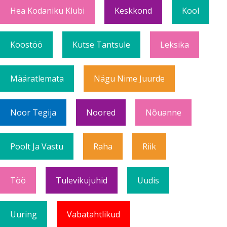
Hea Kodaniku Klubi
Keskkond
Kool
Koostöö
Kutse Tantsule
Leksika
Määratlemata
Nägu Nime Juurde
Noor Tegija
Noored
Nõuanne
Poolt Ja Vastu
Raha
Riik
Töö
Tulevikujuhid
Uudis
Uuring
Vabatahtlikud