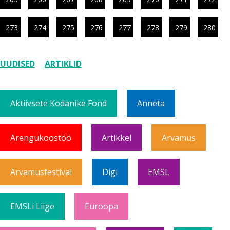
273
274
275
276
277
278
279
280
UUDISED
ARTIKLID
Aktiivsete Kodanike Fond
Anneta
Arengukoostöö
Artikkel
Arvamus
Arvamusfestival
Digi
EMSL
EMSLi Liige
Euroopa