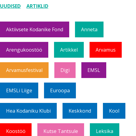
UUDISED
ARTIKLID
Aktiivsete Kodanike Fond
Anneta
Arengukoostöö
Artikkel
Arvamus
Arvamusfestival
Digi
EMSL
EMSLi Liige
Euroopa
Hea Kodaniku Klubi
Keskkond
Kool
Koostöö
Kutse Tantsule
Leksika