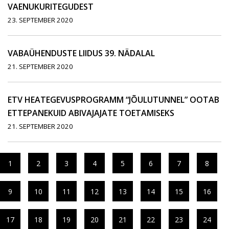
VAENUKURITEGUDEST
23. SEPTEMBER 2020
VABAÜHENDUSTE LIIDUS 39. NÄDALAL
21. SEPTEMBER 2020
ETV HEATEGEVUSPROGRAMM “JÕULUTUNNEL” OOTAB
ETTEPANEKUID ABIVAJAJATE TOETAMISEKS
21. SEPTEMBER 2020
1
2
3
4
5
6
7
8
9
10
11
12
13
14
15
16
17
18
19
20
21
22
23
24