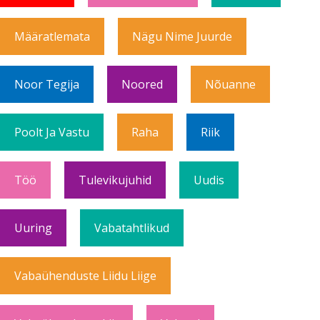
Määratlemata
Nägu Nime Juurde
Noor Tegija
Noored
Nõuanne
Poolt Ja Vastu
Raha
Riik
Töö
Tulevikujuhid
Uudis
Uuring
Vabatahtlikud
Vabaühenduste Liidu Liige