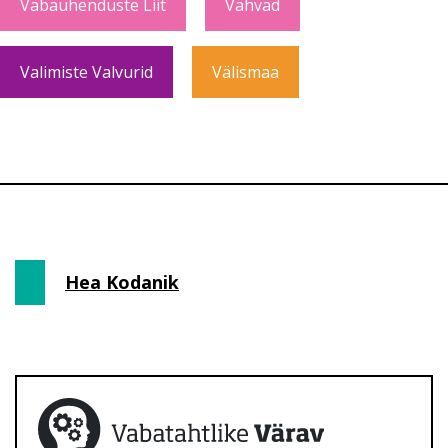
Vabaühenduste Liit
Vahvad
Valimiste Valvurid
Välismaa
Hea Kodanik