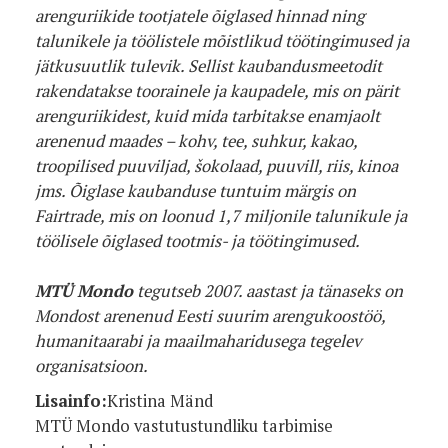
arenguriikide tootjatele õiglased hinnad ning
talunikele ja töölistele mõistlikud töötingimused ja
jätkusuutlik tulevik. Sellist kaubandusmeetodit
rakendatakse toorainele ja kaupadele, mis on pärit
arenguriikidest, kuid mida tarbitakse enamjaolt
arenenud maades – kohv, tee, suhkur, kakao,
troopilised puuviljad, šokolaad, puuvill, riis, kinoa
jms. Õiglase kaubanduse tuntuim märgis on
Fairtrade, mis on loonud 1,7 miljonile talunikule ja
töölisele õiglased tootmis- ja töötingimused.
MTÜ Mondo
tegutseb 2007. aastast ja tänaseks on
Mondost arenenud Eesti suurim arengukoostöö,
humanitaarabi ja maailmaharidusega tegelev
organisatsioon.
Lisainfo:
Kristina Mänd
MTÜ Mondo vastutustundliku tarbimise