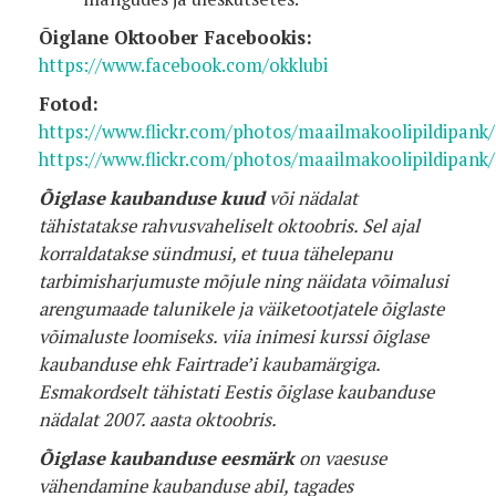
Õiglane Oktoober Facebookis:
https://www.facebook.com/okklubi
Fotod:
https://www.flickr.com/photos/maailmakoolipildipan
https://www.flickr.com/photos/maailmakoolipildipan
Õiglase kaubanduse kuud
või nädalat
tähistatakse rahvusvaheliselt oktoobris. Sel ajal
korraldatakse sündmusi, et tuua tähelepanu
tarbimisharjumuste mõjule ning näidata võimalusi
arengumaade talunikele ja väiketootjatele õiglaste
võimaluste loomiseks. viia inimesi kurssi õiglase
kaubanduse ehk Fairtrade’i kaubamärgiga.
Esmakordselt tähistati Eestis õiglase kaubanduse
nädalat 2007. aasta oktoobris.
Õiglase kaubanduse eesmärk
on vaesuse
vähendamine kaubanduse abil, tagades