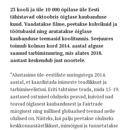
23 kooli ja üle 10 000 õpilase üle Eesti
tähistavad oktoobris õiglase kaubanduse
kuud. Vaadatakse filme, peetakse kohvikuid ja
töötubasid ning arutatakse õiglase
kaubanduse teemasid koolitunnis. Seejuures
toimub kolmas kord 2014. aastal alguse
saanud tarbimisuuring, mis alates 2018.
aastast keskendub just noortele.
“Alustasime üle-eestiliste uuringutega 2014.
aastal, et kaardistada inimeste teadlikkust ja
tarbimiseelistusi. Eriti tahtsime teada, mida 15-19.
aastased ostmisel oluliseks peavad, kuivõrd nad
teavad õiglasest kaubandusest ja Fairtrade
märgisest ning millised globaalsed teemad neile
olulised on. Näiteks, kui palju peetakse oluliseks
keskkonnasäästlikkust, inimõigusi ja tunnetatakse