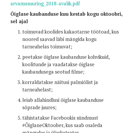
arvamusuuring_2018-avalik.pdf
Õiglase kaubanduse kuu kestab kogu oktoobri,
sel ajal
toimuvad koolides kakaotarne töötoad, kus
noored saavad läbi mängida kogu
tarneahelas toimuvat;
peetakse õiglase kaubanduse kohvikuid,
koolitunde ja vaadatakse õiglase
kaubandusega seotud filme;
korraldatakse näitusi palmiõlist ja
tarneahelast;
leiab allahindlusi õiglase kaubanduse
sõprade juures;
tähistatakse Facebookis sündmust
#ÕiglaneOktoober, kus saab osaleda
mängudes ja üleskutsetes.