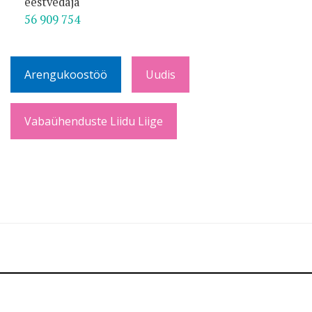
eestvedaja
56 909 754
Arengukoostöö
Uudis
Vabaühenduste Liidu Liige