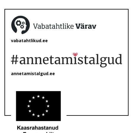
vabatahtlikud.ee
annetamistalgud.ee