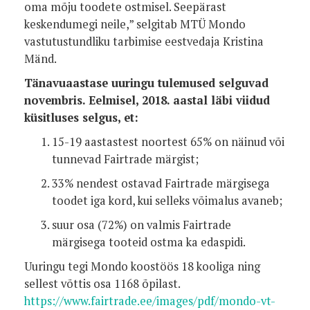
oma mõju toodete ostmisel. Seepärast
keskendumegi neile,” selgitab MTÜ Mondo
vastutustundliku tarbimise eestvedaja Kristina
Mänd.
Tänavuaastase uuringu tulemused selguvad
novembris. Eelmisel, 2018. aastal läbi viidud
küsitluses selgus, et:
15-19 aastastest noortest 65% on näinud või
tunnevad Fairtrade märgist;
33% nendest ostavad Fairtrade märgisega
toodet iga kord, kui selleks võimalus avaneb;
suur osa (72%) on valmis Fairtrade
märgisega tooteid ostma ka edaspidi.
Uuringu tegi Mondo koostöös 18 kooliga ning
sellest võttis osa 1168 õpilast.
https://www.fairtrade.ee/images/pdf/mondo-vt-