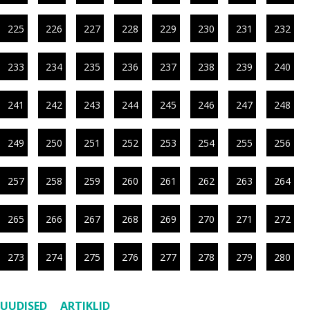
225
226
227
228
229
230
231
232
233
234
235
236
237
238
239
240
241
242
243
244
245
246
247
248
249
250
251
252
253
254
255
256
257
258
259
260
261
262
263
264
265
266
267
268
269
270
271
272
273
274
275
276
277
278
279
280
UUDISED
ARTIKLID