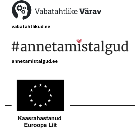
vabatahtlikud.ee
annetamistalgud.ee