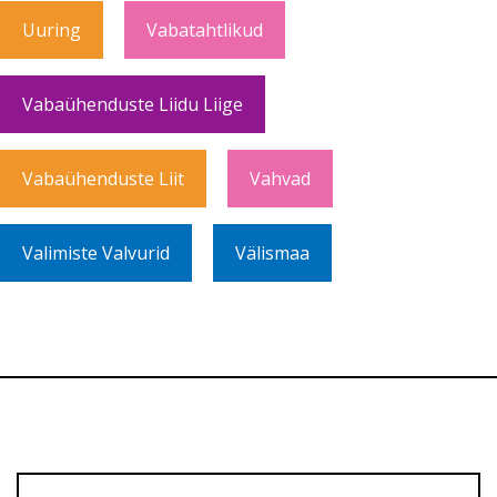
Uuring
Vabatahtlikud
Vabaühenduste Liidu Liige
Vabaühenduste Liit
Vahvad
Valimiste Valvurid
Välismaa