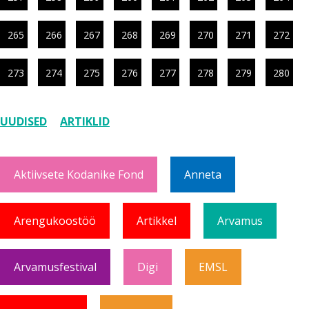
265
266
267
268
269
270
271
272
273
274
275
276
277
278
279
280
UUDISED
ARTIKLID
Aktiivsete Kodanike Fond
Anneta
Arengukoostöö
Artikkel
Arvamus
Arvamusfestival
Digi
EMSL