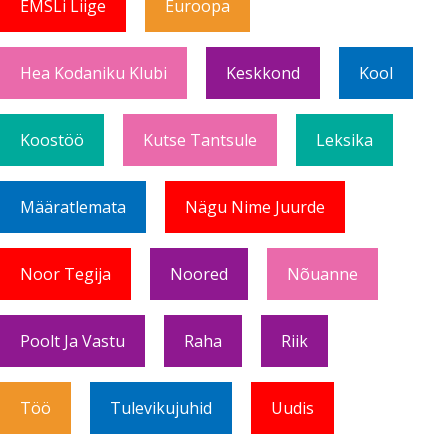
EMSLi Liige
Euroopa
Hea Kodaniku Klubi
Keskkond
Kool
Koostöö
Kutse Tantsule
Leksika
Määratlemata
Nägu Nime Juurde
Noor Tegija
Noored
Nõuanne
Poolt Ja Vastu
Raha
Riik
Töö
Tulevikujuhid
Uudis