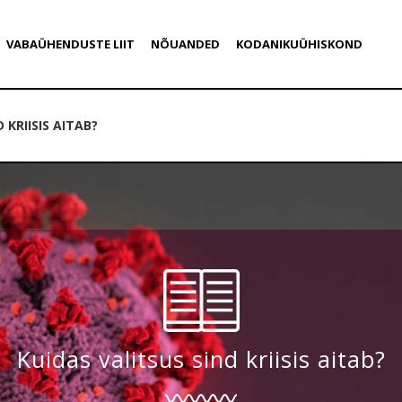
VABAÜHENDUSTE LIIT
NÕUANDED
KODANIKUÜHISKOND
 KRIISIS AITAB?
Kuidas valitsus sind kriisis aitab?