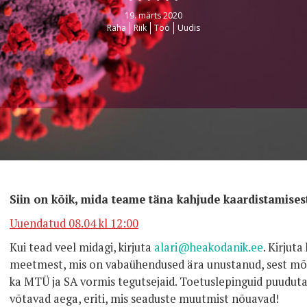
19. märts 2020
Raha
Riik
Töö
Uudis
Siin on kõik, mida teame täna kahjude kaardistamisest
Uuendatud 08.04 kl 12:00
Kui tead veel midagi, kirjuta
alari@heakodanik.ee
. Kirjuta
meetmest, mis on vabaühendused ära unustanud, sest mõ
ka MTÜ ja SA vormis tegutsejaid. Toetuslepinguid puudut
võtavad aega, eriti, mis seaduste muutmist nõuavad!