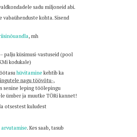
 valdkondadele sadu miljoneid abi.
te vabaühenduste kohta. Sisend
riisinõuandla
, mh
 palju küsimusi-vastuseid (pool
MKMi kodukale)
töötasu
hüvitamine
kehtib ka
epingutele nagu töövõtu-,
as senine leping töölepingu
rele ümber ja muutke TÖRi kannet!
a otsestest kuludest
e arvutamise
. Kes saab, tasub