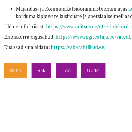
Majandus- ja Kommunikatsiooniministeerium avas
k
korduma kippuvate küsimuste ja spetsiaalse meiliaad
Üldine info kriisist:
https://www.valitsus.ee/et/eriolukord-
Eriolukorra õigusaktid:
https://www.riigiteataja.ee/viited
Kus saad sina aidata:
https://vabatahtlikud.ee/
Raha
Riik
Töö
Uudis