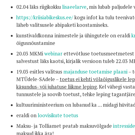
02.04 läks riigikokku
lisaeelarve
, mis lubab paljudele
https://kriisiabikeskus.ee/
kogu infot ka tulu teeniva
läheb valitsusele abipaketi koostamiseks.
kunstivaldkonna inimestele ja ühingutele on eraldi
k
õigusnõustamine
20.03 MKMi
webinar
ettevõtluse toetusmeetmetest –
salvestust läks kaotsi, kirjalik versioon tuleb 22.03 
19.03 esitles valitsus
majanduse toetamise plaani
– 
MTÜdele-SAdele –
toetus ei kehti võlaõiguslikele l
käsundus- või juhatuse liikme leping
. Kel vähegi vast
tunnustele ja soovib toetust, tehke leping tagantjä
kultuuriministeerium on lubanud ka … midagi hüvitad
eraldi on
loovisikute toetus
Maksu- ja Tolliamet peatab maksuvõlgade
intressid
maksud ikka ära!