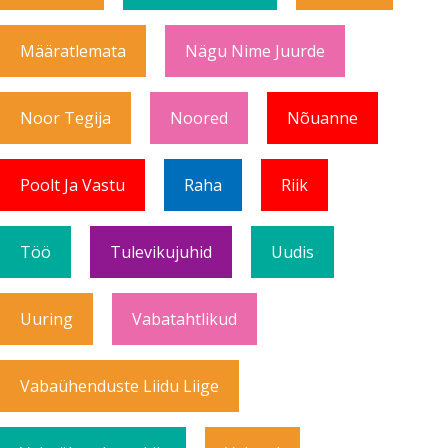
Määratlemata
Nägu Nime Juurde
Noor Tegija
Noored
Nõuanne
Poolt Ja Vastu
Raha
Riik
Töö
Tulevikujuhid
Uudis
Uuring
Vabatahtlikud
Vabaühenduste Liidu Liige