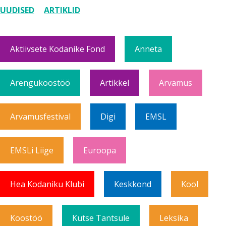
UUDISED
ARTIKLID
Aktiivsete Kodanike Fond
Anneta
Arengukoostöö
Artikkel
Arvamus
Arvamusfestival
Digi
EMSL
EMSLi Liige
Euroopa
Hea Kodaniku Klubi
Keskkond
Kool
Koostöö
Kutse Tantsule
Leksika