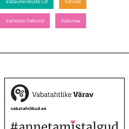
Vabaühenduste Liit
Vahvad
Valimiste Valvurid
Välismaa
vabatahtlikud.ee