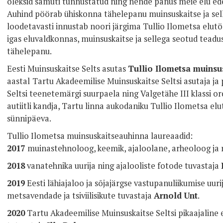
oleksid samuti tunnustatud ning nende panus meie elu ed
Auhind pöörab ühiskonna tähelepanu muinsuskaitse ja sell
loodetavasti innustab noori järgima Tullio Ilometsa elut
igas eluvaldkonnas, muinsuskaitse ja sellega seotud tead
tähelepanu.
Eesti Muinsuskaitse Selts asutas
Tullio Ilometsa muins
aastal
Tartu Akadeemilise Muinsuskaitse Seltsi asutaja ja 
Seltsi teenetemärgi suurpaela ning Valgetähe III klassi or
autiitli kandja, Tartu linna aukodaniku Tullio Ilometsa e
sünnipäeva.
Tullio Ilometsa muinsuskaitseauhinna laureaadid:
2017
muinastehnoloog, keemik, ajaloolane, arheoloog ja
2018
vanatehnika uurija ning ajalooliste fotode tuvastaja
2019
Eesti lähiajaloo ja sõjajärgse vastupanuliikumise uur
metsavendade ja tsiviilisikute tuvastaja
Arnold Unt
.
2020
Tartu Akadeemilise Muinsuskaitse Seltsi pikaajaline e