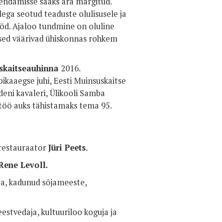
endamisse saaks ära märgitud.
ega seotud teaduste olulisusele ja
ööd. Ajaloo tundmine on oluline
used väärivad ühiskonnas rohkem
uskaitseauhinna
2016.
pikaaegse juhi, Eesti Muinsuskaitse
deni kavaleri, Ülikooli Samba
lutöö auks tähistamaks tema 95.
 restauraator
Jüri Peets
.
Rene Levoll.
ija, kadunud sõjameeste,
estvedaja, kultuuriloo koguja ja