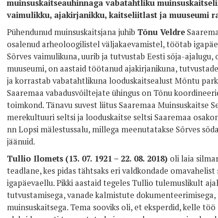
muinsuskaitseauhinnaga vabatahtliku muinsuskaitseli
vaimulikku, ajakirjanikku, kaitseliitlast ja muuseumi r
Pühendunud muinsuskaitsjana juhib
Tõnu Veldre
Saaremaa
osalenud arheoloogilistel väljakaevamistel, töötab igapäe
Sõrves
vaimulikuna, uurib ja tutvustab Eesti sõja-ajalugu,
muuseumi, on aastaid töötanud ajakirjanikuna, tutvustades
ja korrastab vabatahtlikuna looduskaitsealust Mõntu parki.
Saaremaa vabadusvõiltejate ühingus on Tõnu koordineeri
toimkond. Tänavu suvest liitus Saaremaa Muinsuskaitse 
merekultuuri seltsi ja looduskaitse seltsi Saaremaa osako
nn Lopsi mälestussalu, millega meenutatakse Sõrves sõd
jäänuid.
Tullio Ilomets
(13. 07. 1921 – 22. 08. 2018)
oli laia silm
teadlane, kes pidas tähtsaks eri valdkondade omavahelist
igapäevaellu. Pikki aastaid tegeles Tullio tulemuslikult aj
tutvustamisega, vanade kalmistute dokumenteerimisega, 
muinsuskaitsega. Tema sooviks oli, et eksperdid, kelle töö 