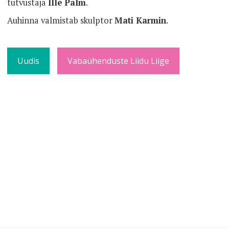
tutvustaja
Ille Palm
.
Auhinna valmistab skulptor
Mati Karmin
.
Uudis
Vabaühenduste Liidu Liige