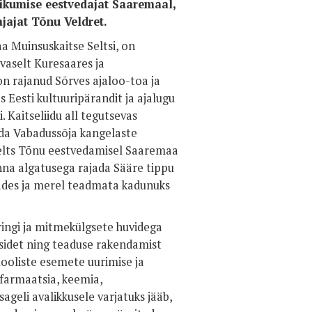
ikumise eestvedajat Saaremaal,
ajajat Tõnu Veldret.
 Muinsuskaitse Seltsi, on
vaselt Kuresaares ja
 on rajanud Sõrves ajaloo-toa ja
 Eesti kultuuripärandit ja ajalugu
 Kaitseliidu all tegutsevas
da Vabadussõja kangelaste
Selts Tõnu eestvedamisel Saaremaa
nna algatusega rajada Sääre tippu
ades ja merel teadmata kadunuks
aringi ja mitmekülgsete huvidega
 sidet ning teaduse rakendamist
alooliste esemete uurimise ja
farmaatsia, keemia,
sageli avalikkusele varjatuks jääb,