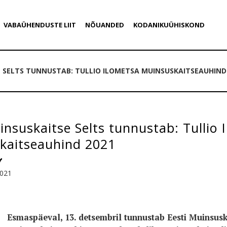
VABAÜHENDUSTE LIIT
NÕUANDED
KODANIKUÜHISKOND
E SELTS TUNNUSTAB: TULLIO ILOMETSA MUINSUSKAITSEAUHIND
insuskaitse Selts tunnustab: Tullio 
kaitseauhind 2021
2021
Esmaspäeval, 13. detsembril tunnustab Eesti Muinsusk