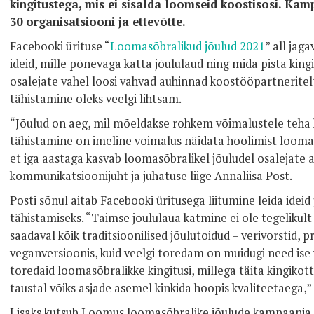
kingitustega, mis ei sisalda loomseid koostisosi. Ka
30 organisatsiooni ja ettevõtte.
Facebooki ürituse “
Loomasõbralikud jõulud 2021
” all jag
ideid, mille põnevaga katta jõululaud ning mida pista kingi
osalejate vahel loosi vahvad auhinnad koostööpartneritel
tähistamine oleks veelgi lihtsam.
“Jõulud on aeg, mil mõeldakse rohkem võimalustele teha
tähistamine on imeline võimalus näidata hoolimist looma
et iga aastaga kasvab loomasõbralikel jõuludel osalejate 
kommunikatsioonijuht ja juhatuse liige Annaliisa Post.
Posti sõnul aitab Facebooki üritusega liitumine leida idei
tähistamiseks. “Taimse jõululaua katmine ei ole tegelikult
saadaval kõik traditsioonilised jõulutoidud – verivorstid, 
veganversioonis, kuid veelgi toredam on muidugi need ise v
toredaid loomasõbralikke kingitusi, millega täita kingikot
taustal võiks asjade asemel kinkida hoopis kvaliteetaega,” l
Lisaks kutsub Loomus loomasõbralike jõulude kampaania 