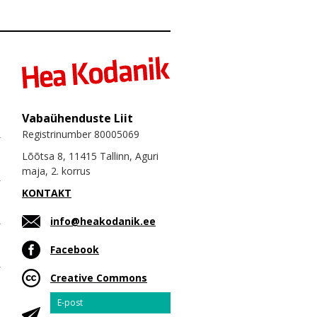
Vabaühenduste Liit
Registrinumber 80005069
Lõõtsa 8, 11415 Tallinn, Aguri
maja, 2. korrus
KONTAKT
info@heakodanik.ee
Facebook
Creative Commons
Email