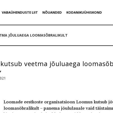
VABAÜHENDUSTE LIIT
NÕUANDED
KODANIKUÜHISKOND
TMA JÕULUAEGA LOOMASÕBRALIKULT
kutsub veetma jõuluaega loomasõbr
2021
Loomade eestkoste organisatsioon Loomus kutsub j
loomasõbralikult – panema jõululauale vaid täistaimn