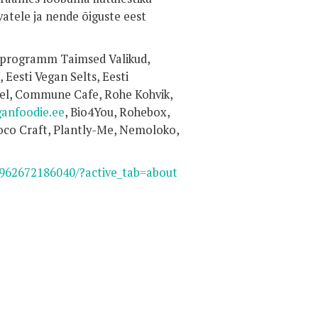
atele ja nende õiguste eest
nprogramm Taimsed Valikud,
Eesti Vegan Selts, Eesti
ngel, Commune Cafe, Rohe Kohvik,
ganfoodie.ee
, Bio4You, Rohebox,
hoco Craft, Plantly-Me, Nemoloko,
962672186040/?active_tab=about