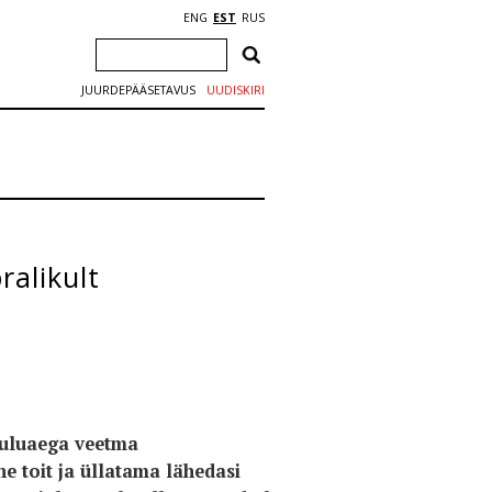
ENG
EST
RUS
JUURDEPÄÄSETAVUS
UUDISKIRI
alikult
õuluaega veetma
e toit ja üllatama lähedasi