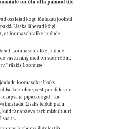
mpaaniale on õla alla pannud üle
avad osalejad kogu jõulukuu jooksul
pakki. Lisaks lähevad kõigi
t, et loomasõbralike jõulude
 head. Loomasõbralike jõulude
de vastu ning meil on suur rõõm,
arv,” rääkis Loomuse
d jõulude loomasõbralikuks
 üldse keeruline, sest poodides on
praekapsa ja piparkoogid – ka
almistada. Lisaks leidub palju
t, kuid tänapäeva tarbimiskultuuri
isas ta.
raames loobuma ilutulestiku