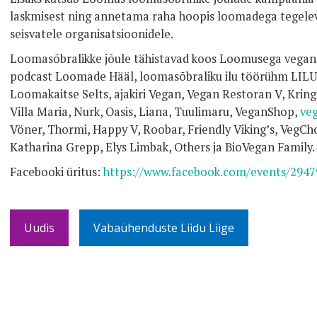
laskmisest ning annetama raha hoopis loomadega tegelev
seisvatele organisatsioonidele.
Loomasõbralikke jõule tähistavad koos Loomusega vega
podcast Loomade Hääl, loomasõbraliku ilu töörühm LILU, 
Loomakaitse Selts, ajakiri Vegan, Vegan Restoran V, Kri
Villa Maria, Nurk, Oasis, Liana, Tuulimaru, VeganShop,
ve
Vöner, Thormi, Happy V, Roobar, Friendly Viking’s, VegC
Katharina Grepp, Elys Limbak, Others ja BioVegan Family.
Facebooki üritus:
https://www.facebook.com/events/2947
Uudis
Vabaühenduste Liidu Liige